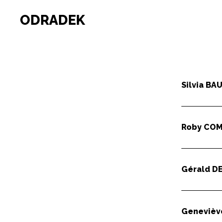
ODRADEK
Silvia
BAU
Roby
COM
Gérald
D
Geneviè