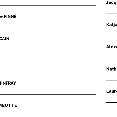
Jac
ie
FINNÉ
Katj
ÇAIN
Alex
Nath
HINFRAY
Lau
MBOTTE