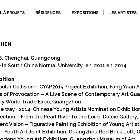
L À PROJETS
RÉSIDENCES
EXPOSITIONS
LES ARTISTES
CHEN
8, Chenghai, Guangdong
 la South China Normal University en 2011 en 2014
bition
polar Collision – CYAP2015 Project Exhibition, Fang Yuan 
 of Provocation – A Live Scene of Contemporary Art Gua
ly World Trade Expo, Guangzhou
he way · 2014: Chinese Young Artists Nomination Exhibit
ction – From the Pearl River to the Loire, Dulcie Gallery,
rent Vision – Figurative Painting Exhibition of Young Arti
– Youth Art Joint Exhibition, Guangzhou Red Brick Loft,
gdong Young Art Exhibition, Guangzhou Museum of Art