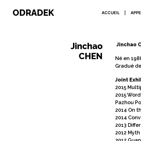
ODRADEK
ACCUEIL
APPE
Jinchao
Jinchao 
CHEN
Né en 198
Gradué de
Joint Exhi
2015 Multi
2015 Words
Pazhou Po
2014 On t
2014 Conve
2013 Diffe
2012 Myth 
2012 Guan