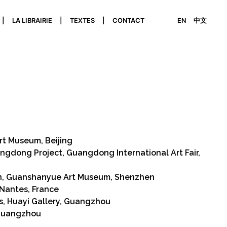
LA LIBRAIRIE
TEXTES
CONTACT
EN
中文
Art Museum, Beijing
ngdong Project, Guangdong International Art Fair,
ion, Guanshanyue Art Museum, Shenzhen
 Nantes, France
sts, Huayi Gallery, Guangzhou
 Guangzhou