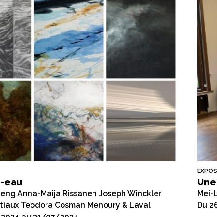
EXPOS
-eau
Une
Peng Anna-Maija Rissanen Joseph Winckler
Mei-
estiaux Teodora Cosman Menoury & Laval
Du 2
2024 au 31/07/2024