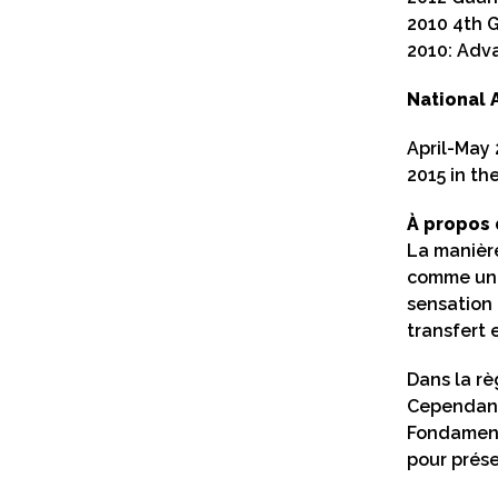
2010 4th 
2010: Adv
National 
April-May 
2015 in th
À propos 
La manière
comme un 
sensation 
transfert e
Dans la rè
Cependant,
Fondamenta
pour prése