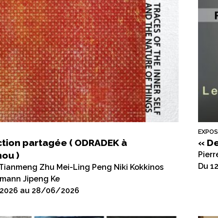
EXPOS
ction partagée ( ODRADEK à
« De
ou )
Pier
Du 1
 Tianmeng Zhu Mei-Ling Peng Niki Kokkinos
tmann Jipeng Ke
2026 au 28/06/2026