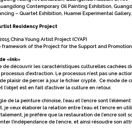
Guangdong Contemporary Oil Painting Exhibition, Guan
ancing – Quartet Exhibition, Huamei Experimental Galler
Artist Residency Project
2015 China Young Artist Project (CYAP)
e framework of the Project for the Support and Promotion
de «Ink»
 de découvrir les caractéristiques culturelles cachées de
processus d’extraction. Le processus n’est pas une acti
de plaisir de percer à jour le fichier crypté. Ce mode de 
t l’objet est en fait d’activer la culture en retour.
gle de la peinture chinoise, l’eau et l’encre sont l’élémen
 je veux élaborer la relation entre l’eau et l’encre en uti
lement, je préfère que la restauration de l’encre soit so
nter l’indépendance de l’encre, et ainsi résoudre son attr