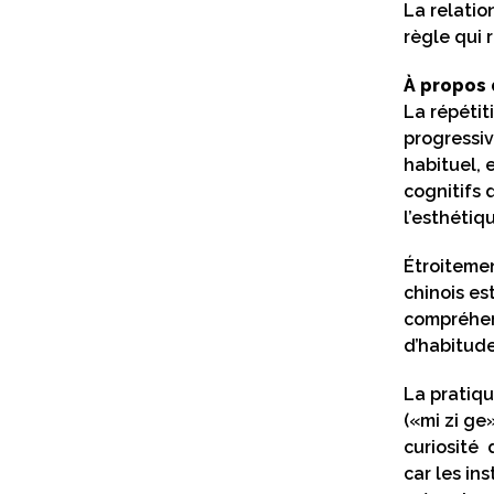
La relatio
règle qui 
À propos 
La répétit
progressi
habituel, 
cognitifs 
l’esthétiq
Étroitemen
chinois es
compréhen
d’habitude
La pratiqu
(«mi zi ge
curiosité 
car les in