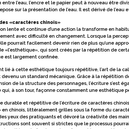
n entre l’eau, l’encre et le papier peut à nouveau être divi
repose sur la présentation de l’eau. Il est dérivé de l’eau 
des «caractères chinois»
ion lente et continue d’une action la transforme en ha
vement avec difficulté en changement. Lorsque la percep
elle pourrait facilement devenir rien de plus qu’une ap
de «l’esthétique», qui sont créés par la répétition de ce
ue est largement confinée.
t lié à cette esthétique toujours répétitive, l’art de la c
t devenu un standard mécanique. Grâce à la répétition de
sion de la structure des personnages, l’écriture s’est 
 qui, à son tour, façonne constamment une esthétique pe
e durable et répétitive de l’écriture de caractères chinois
» en chinois, littéralement grilles sous la forme du caract
des yeux des pratiquants et dévoré la créativité des mains
structions sont souvent si strictes que le processus pour