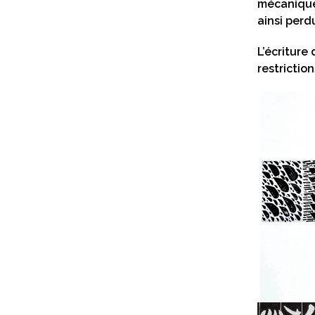
mécanique.
ainsi perd
L’écriture
restrictio