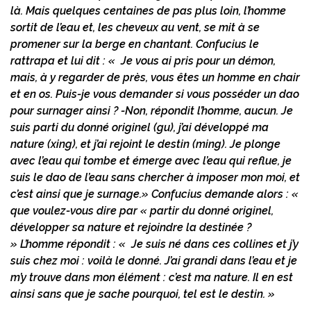
là. Mais quelques centaines de pas plus loin, l’homme
sortit de l’eau et, les cheveux au vent, se mit à se
promener sur la berge en chantant.
Confucius le
rattrapa et lui dit : « Je vous ai pris pour un démon,
mais, à y regarder de près, vous êtes un homme en chair
et en os. Puis-je vous demander si vous posséder un dao
pour surnager ainsi ?
-Non, répondit l’homme, aucun. Je
suis parti du donné originel (gu), j’ai développé ma
nature (xing), et j’ai rejoint le destin (ming). Je plonge
avec l’eau qui tombe et émerge avec l’eau qui reflue, je
suis le dao de l’eau sans chercher à imposer mon moi, et
c’est ainsi que je surnage.»
Confucius demande alors : «
que voulez-vous dire par « partir du donné originel,
développer sa nature et rejoindre la destinée ?
»
L’homme répondit : « Je suis né dans ces collines et j’y
suis chez moi : voilà le donné. J’ai grandi dans l’eau et je
m’y trouve dans mon élément : c’est ma nature. Il en est
ainsi sans que je sache pourquoi, tel est le destin. »