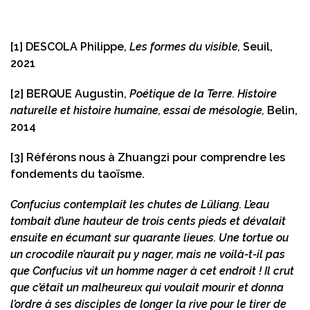
[1]
DESCOLA Philippe,
Les formes du visible,
Seuil,
2021
[2]
BERQUE Augustin,
Poétique de la Terre. Histoire
naturelle et histoire humaine, essai de mésologie,
Belin,
2014
[3]
Référons nous à Zhuangzi pour comprendre les
fondements du taoïsme.
Confucius contemplait les chutes de Lüliang. L’eau
tombait d’une hauteur de trois cents pieds et dévalait
ensuite en écumant sur quarante lieues. Une tortue ou
un crocodile n’aurait pu y nager, mais ne voilà-t-il pas
que Confucius vit un homme nager à cet endroit ! Il crut
que c’était un malheureux qui voulait mourir et donna
l’ordre à ses disciples de longer la rive pour le tirer de